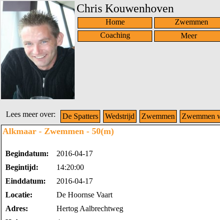
Chris Kouwenhoven
Home
Zwemmen
Coaching
Lees meer over:
De Spatters
Wedstrijd
Zwemmen
Zwemmen we
Alkmaar - Zwemmen - 50(m)
Begindatum:
2016-04-17
Begintijd:
14:20:00
Einddatum:
2016-04-17
Locatie:
De Hoornse Vaart
Adres:
Hertog Aalbrechtweg