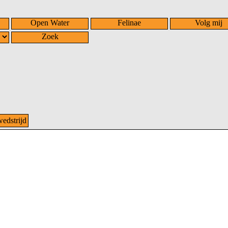
Open Water
Felinae
Volg mij
Zoek
dstrijd