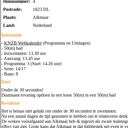
Huisnummer:
4
Postcode:
1823 DL
Plaats:
Alkmaar
Land:
Nederland
Informatie
-
KNZB Webkalender
(Programma en Uitslagen)
- 50(m) bad
- Inzwemmen: 13.30 uur
- Aanvang: 13.45 uur
- Programma: 3 (Start: 14.26 uur)
- Serie: 14/17
- Baan: 8
Doel
Onder de 30 seconden!
Daarnaast ervaring opdoen in een losse 50(m) in een 50(m) bad
Resultaat
Het is helaas niet gelukt om onder de 30 seconden te zwemmen.
Na een aantal dagen de tijd genomen te hebben om te relativeren den
De weken voorafgaand aan Alkmaar heb ik ingezet als zware trainingswe
effect van ziet. Grote kans dat Alkmaar in dat tijdsbestek net even te