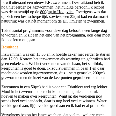
Ik wil uiteraard een nieuw P.R. zwemmen. Deze afstand heb ik
nog niet eerder los gezwommen, het huidige persoonlijk record
was de tussentijd op de
800(m) in Hoogvliet
. Overigens was dat
op zich een best scherpe tijd, sowieso een 25(m) bad en daarnaast
natuurlijk was dat hét moment om de EK limieten te zwemmen.
Totaal aantal programma's voor deze dag beloofde een lange dag
te worden en ik zit aan het eind van het programma, ook daar moet
ik mee leren omgaan.
Resultaat
Inzwemmen was om 13.30 en ik hoefde zeker niet eerder te starten
dan 17.00. Kortom het inzwemmen als warming up gebruiken had
geen enkele zin. Wel het verkennen van de baan, het startblok,
keerpunten is goed te doen. Ik zou zwemmen in baan 1 en daar
mocht ook worden ingezwommen, dus 1 start gemaakt, 200(m)
gezwommen en de inzet van de keerpunten geprobeerd te timen.
Zwemmen in een 50(m) bad is voor een Triathleet wel erg lekker.
Mooi in het zwemritme terecht komen en mij niet al te druk
hoeven te maken over keerpunten. Want ja: die verdienen nog
steeds heel veel aandacht, daar is nog heel veel te winnen. Water
voelde goed aan, lijfje voelde goed aan en ik had er al prima zin in.
Vervolgens begon het lange wachten, dat viel mij wel erg tegen.