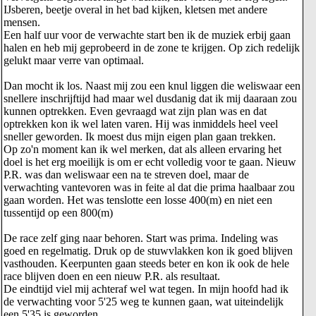
IJsberen, beetje overal in het bad kijken, kletsen met andere
mensen.
Een half uur voor de verwachte start ben ik de muziek erbij gaan
halen en heb mij geprobeerd in de zone te krijgen. Op zich redelijk
gelukt maar verre van optimaal.
Dan mocht ik los. Naast mij zou een knul liggen die weliswaar een
snellere inschrijftijd had maar wel dusdanig dat ik mij daaraan zou
kunnen optrekken. Even gevraagd wat zijn plan was en dat
optrekken kon ik wel laten varen. Hij was inmiddels heel veel
sneller geworden. Ik moest dus mijn eigen plan gaan trekken.
Op zo'n moment kan ik wel merken, dat als alleen ervaring het
doel is het erg moeilijk is om er echt volledig voor te gaan. Nieuw
P.R. was dan weliswaar een na te streven doel, maar de
verwachting vantevoren was in feite al dat die prima haalbaar zou
gaan worden. Het was tenslotte een losse 400(m) en niet een
tussentijd op een 800(m)
De race zelf ging naar behoren. Start was prima. Indeling was
goed en regelmatig. Druk op de stuwvlakken kon ik goed blijven
vasthouden. Keerpunten gaan steeds beter en kon ik ook de hele
race blijven doen en een nieuw P.R. als resultaat.
De eindtijd viel mij achteraf wel wat tegen. In mijn hoofd had ik
de verwachting voor 5'25 weg te kunnen gaan, wat uiteindelijk
een 5'35 is geworden.