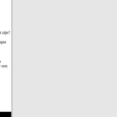
t zijn?
 qua
n
r een