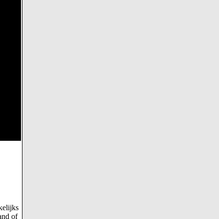
kelijks
and of