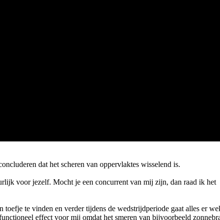
concluderen dat het scheren van oppervlaktes wisselend is.
urlijk voor jezelf. Mocht je een concurrent van mij zijn, dan raad ik het
n toefje te vinden en verder tijdens de wedstrijdperiode gaat alles er we
 functioneel effect voor mij omdat het smeren van bijvoorbeeld zonnebr