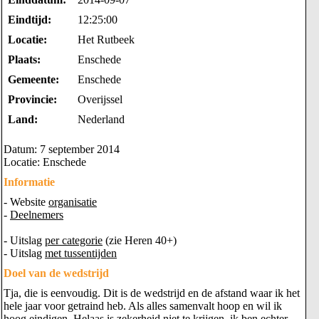
Eindtijd:
12:25:00
Locatie:
Het Rutbeek
Plaats:
Enschede
Gemeente:
Enschede
Provincie:
Overijssel
Land:
Nederland
Datum: 7 september 2014
Locatie: Enschede
Informatie
- Website
organisatie
-
Deelnemers
- Uitslag
per categorie
(zie Heren 40+)
- Uitslag
met tussentijden
Doel van de wedstrijd
Tja, die is eenvoudig. Dit is de wedstrijd en de afstand waar ik het
hele jaar voor getraind heb. Als alles samenvalt hoop en wil ik
hoog eindigen. Helaas is zekerheid niet te krijgen, ik ben echter