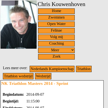
Chris Kouwenhoven
Home
Zwemmen
Open Water
Felinae
Volg mij
Coaching
Zoek
Lees meer over:
Nederlands Kampioenschap
Triathlon
Triathlon wedstrijd
Wedstrijd
NK Triathlon Masters 2014 - Sprint
Begindatum:
2014-09-07
Begintijd:
11:15:00
Einddatum:
2014-09-07