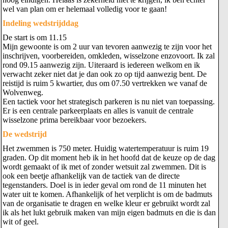
wel van plan om er helemaal volledig voor te gaan!
Indeling wedstrijddag
De start is om 11.15
Mijn gewoonte is om 2 uur van tevoren aanwezig te zijn voor het
inschrijven, voorbereiden, omkleden, wisselzone enzovoort. Ik zal
rond 09.15 aanwezig zijn. Uiteraard is iedereen welkom en ik
verwacht zeker niet dat je dan ook zo op tijd aanwezig bent. De
reistijd is ruim 5 kwartier, dus om 07.50 vertrekken we vanaf de
Wolvenweg.
Een tactiek voor het strategisch parkeren is nu niet van toepassing.
Er is een centrale parkeerplaats en alles is vanuit de centrale
wisselzone prima bereikbaar voor bezoekers.
De wedstrijd
Het zwemmen is 750 meter. Huidig watertemperatuur is ruim 19
graden. Op dit moment heb ik in het hoofd dat de keuze op de dag
wordt gemaakt of ik met of zonder wetsuit zal zwemmen. Dit is
ook een beetje afhankelijk van de tactiek van de directe
tegenstanders. Doel is in ieder geval om rond de 11 minuten het
water uit te komen. Afhankelijk of het verplicht is om de badmuts
van de organisatie te dragen en welke kleur er gebruikt wordt zal
ik als het lukt gebruik maken van mijn eigen badmuts en die is dan
wit of geel.