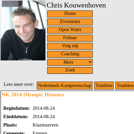
Chris Kouwenhoven
Home
Zwemmen
Open Water
Felinae
Volg mij
Coaching
Zoek
Lees meer over:
Nederlands Kampioenschap
Triathlon
Triathlon
NK 2014 Olympic Distance
Begindatum:
2014-08-24
Einddatum:
2014-08-24
Plaats:
Klazienaveen
Gemeente:
Emmen