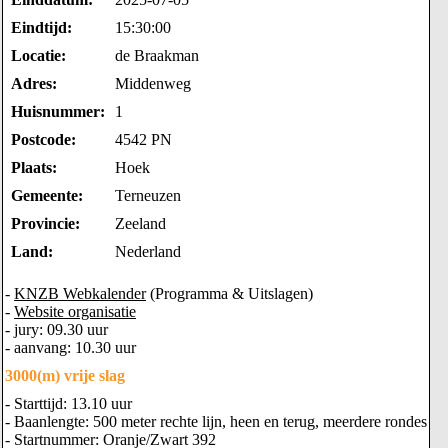
Eindtijd:
15:30:00
Locatie:
de Braakman
Adres:
Middenweg
Huisnummer:
1
Postcode:
4542 PN
Plaats:
Hoek
Gemeente:
Terneuzen
Provincie:
Zeeland
Land:
Nederland
-
KNZB Webkalender
(Programma & Uitslagen)
-
Website organisatie
- jury: 09.30 uur
- aanvang: 10.30 uur
3000(m) vrije slag
- Starttijd: 13.10 uur
- Baanlengte: 500 meter rechte lijn, heen en terug, meerdere rondes
- Startnummer: Oranje/Zwart 392