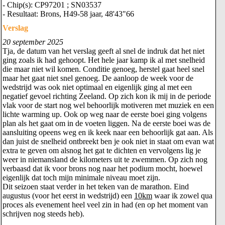
- Chip(s): CP97201 ; SN03537
- Resultaat: Brons, H49-58 jaar, 48'43"66
Verslag
20 september 2025
Tja, de datum van het verslag geeft al snel de indruk dat het niet
ging zoals ik had gehoopt. Het hele jaar kamp ik al met snelheid
die maar niet wil komen. Conditie genoeg, herstel gaat heel snel
maar het gaat niet snel genoeg. De aanloop de week voor de
wedstrijd was ook niet optimaal en eigenlijk ging al met een
negatief gevoel richting Zeeland. Op zich kon ik mij in de periode
vlak voor de start nog wel behoorlijk motiveren met muziek en een
lichte warming up. Ook op weg naar de eerste boei ging volgens
plan als het gaat om in de voeten liggen. Na de eerste boei was de
aansluiting opeens weg en ik keek naar een behoorlijk gat aan. Als
dan juist de snelheid ontbreekt ben je ook niet in staat om evan wat
extra te geven om alsnog het gat te dichten en vervolgens lig je
weer in niemansland de kilometers uit te zwemmen. Op zich nog
verbaasd dat ik voor brons nog naar het podium mocht, hoewel
eigenlijk dat toch mijn minimale niveau moet zijn.
Dit seizoen staat verder in het teken van de marathon. Eind
augustus (voor het eerst in wedstrijd) een
10km
waar ik zowel qua
proces als evenement heel veel zin in had (en op het moment van
schrijven nog steeds heb).