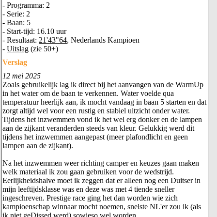
- Programma: 2
- Serie: 2
- Baan: 5
- Start-tijd: 16.10 uur
- Resultaat:
21'43"64
, Nederlands Kampioen
-
Uitslag
(zie 50+)
Verslag
12 mei 2025
Zoals gebruikelijk lag ik direct bij het aanvangen van de WarmUp
in het water om de baan te verkennen. Water voelde qua
temperatuur heerlijk aan, ik mocht vandaag in baan 5 starten en dat
zorgt altijd wel voor een rustig en stabiel uitzicht onder water.
Tijdens het inzwemmen vond ik het wel erg donker en de lampen
aan de zijkant veranderden steeds van kleur. Gelukkig werd dit
tijdens het inzwemmen aangepast (meer plafondlicht en geen
lampen aan de zijkant).
Na het inzwemmen weer richting camper en keuzes gaan maken
welk materiaal ik zou gaan gebruiken voor de wedstrijd.
Eerlijkheidshalve moet ik zeggen dat er alleen nog een Duitser in
mijn leeftijdsklasse was en deze was met 4 tiende sneller
ingeschreven. Prestige race ging het dan worden wie zich
kampioenschap winnaar mocht noemen, snelste NL'er zou ik (als
ik niet geDissed werd) sowieso wel worden.