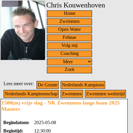
Chris Kouwenhoven
Home
Zwemmen
Open Water
Felinae
Volg mij
Coaching
Zoek
Lees meer over:
De Grunte
Nederlands Kampioen
Nederlands Kampioenschap
Zwemmen
Zwemmen wedstrijd
1500(m) vrije slag - NK Zwemmen lange baan 2025
Masters
Begindatum:
2025-05-08
Begintijd:
12:30:00