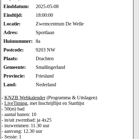
Einddatum:
2025-05-08
Eindtijd:
18:00:00
Locatie:
Zwemcentrum De Welle
Adres:
Sportlaan
Huisnummer:
8a
Postcode:
9203 NW
Plaats:
Drachten
Gemeente:
Smallingerland
Provincie:
Friesland
Land:
Nederland
-
KNZB Webkalender
(Programma & Uitslagen)
-
LiveTiming
, met Inschrijflijst en Startlijst
- 50(m) bad
- aantal banen: 10
- in/uit zwembad: ja 4x25
- inzwemmen: 11.30 uur
- aanvang: 12.30 uur
- Sessie: 1