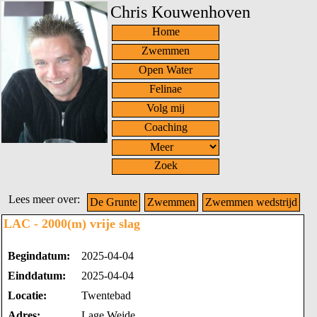
Chris Kouwenhoven
Home
Zwemmen
Open Water
Felinae
Volg mij
Coaching
Zoek
Lees meer over:
De Grunte
Zwemmen
Zwemmen wedstrijd
LAC - 2000(m) vrije slag
Begindatum:
2025-04-04
Einddatum:
2025-04-04
Locatie:
Twentebad
Adres:
Lage Weide