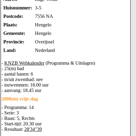
Huisnummer:
3-5
Postcode:
7556 NA
Plaats:
Hengelo
Gemeente:
Hengelo
Provincie:
Overijssel
Land:
Nederland
-
KNZB Webkalender
(Programma & Uitslagen)
- 25(m) bad
- aantal banen: 6
- in/uit zwembad: nee
- inzwemmen: 18.00 uur
- aanvang: 18.45 uur
2000(m) vrije slag
- Programma: 14
- Serie: 3
- Baan: 5, Rechts
- Start-tijd: 20.30 uur
- Resultaat:
28'34"39