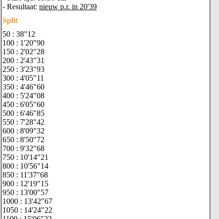
- Resultaat:
nieuw p.r. in 20'39
Split
50 : 38"12
100 : 1'20"90
150 : 2'02"28
200 : 2'43"31
250 : 3'23"93
300 : 4'05"11
350 : 4'46"60
400 : 5'24"08
450 : 6'05"60
500 : 6'46"85
550 : 7'28"42
600 : 8'09"32
650 : 8'50"72
700 : 9'32"68
750 : 10'14"21
800 : 10'56"14
850 : 11'37"68
900 : 12'19"15
950 : 13'00"57
1000 : 13'42"67
1050 : 14'24"22
1100 : 15'06"22