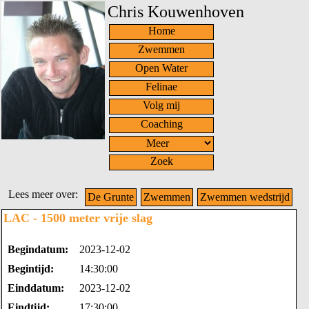
Chris Kouwenhoven
Home
Zwemmen
Open Water
Felinae
Volg mij
Coaching
Zoek
Lees meer over:
De Grunte
Zwemmen
Zwemmen wedstrijd
LAC - 1500 meter vrije slag
Begindatum:
2023-12-02
Begintijd:
14:30:00
Einddatum:
2023-12-02
Eindtijd:
17:30:00