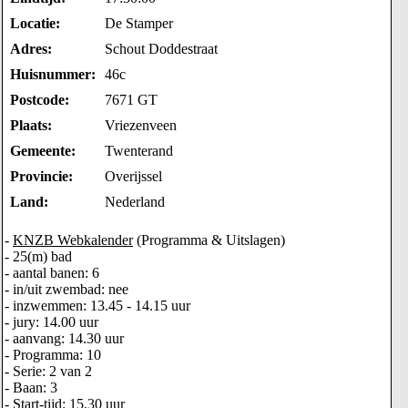
Locatie:
De Stamper
Adres:
Schout Doddestraat
Huisnummer:
46c
Postcode:
7671 GT
Plaats:
Vriezenveen
Gemeente:
Twenterand
Provincie:
Overijssel
Land:
Nederland
-
KNZB Webkalender
(Programma & Uitslagen)
- 25(m) bad
- aantal banen: 6
- in/uit zwembad: nee
- inzwemmen: 13.45 - 14.15 uur
- jury: 14.00 uur
- aanvang: 14.30 uur
- Programma: 10
- Serie: 2 van 2
- Baan: 3
- Start-tijd: 15.30 uur