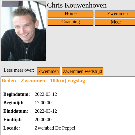
Chris Kouwenhoven
Home
Zwemmen
Coaching
Lees meer over:
Zwemmen
Zwemmen wedstrijd
Beilen - Zwemmen - 100(m) rugslag
Begindatum:
2022-03-12
Begintijd:
17:00:00
Einddatum:
2022-03-12
Eindtijd:
20:00:00
Locatie:
Zwembad De Peppel