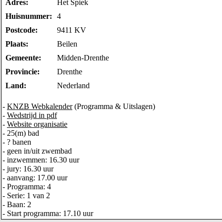
Adres:
Het Spiek
Huisnummer:
4
Postcode:
9411 KV
Plaats:
Beilen
Gemeente:
Midden-Drenthe
Provincie:
Drenthe
Land:
Nederland
-
KNZB Webkalender
(Programma & Uitslagen)
-
Wedstrijd in pdf
-
Website organisatie
- 25(m) bad
- ? banen
- geen in/uit zwembad
- inzwemmen: 16.30 uur
- jury: 16.30 uur
- aanvang: 17.00 uur
- Programma: 4
- Serie: 1 van 2
- Baan: 2
- Start programma: 17.10 uur