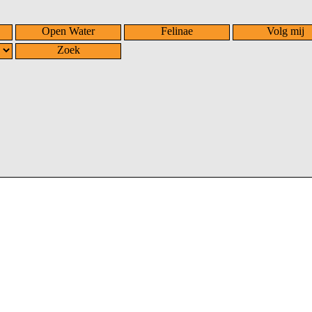
Open Water
Felinae
Volg mij
Zoek