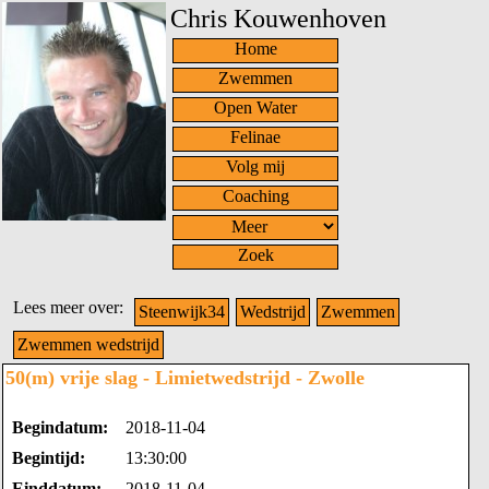
Chris Kouwenhoven
Home
Zwemmen
Open Water
Felinae
Volg mij
Coaching
Zoek
Lees meer over:
Steenwijk34
Wedstrijd
Zwemmen
Zwemmen wedstrijd
50(m) vrije slag - Limietwedstrijd - Zwolle
Begindatum:
2018-11-04
Begintijd:
13:30:00
Einddatum:
2018-11-04