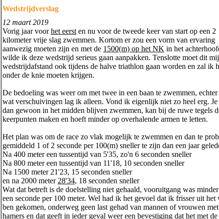
Wedstrijdverslag
12 maart 2019
Vorig jaar voor
het eerst
en nu voor de tweede keer van start op een 2
kilometer vrije slag zwemmen. Kortom er zou een vorm van ervaring
aanwezig moeten zijn en met de
1500(m) op het NK
in het achterhoof
wilde ik deze wedstrijd serieus gaan aanpakken. Tenslotte moet dit mi
wedstrijdafstand ook tijdens de halve triathlon gaan worden en zal ik
onder de knie moeten krijgen.
De bedoeling was weer om met twee in een baan te zwemmen, echter
wat verschuivingen lag ik alleen. Vond ik eigenlijk niet zo heel erg. Je
dan gewoon in het midden blijven zwemmen, kan bij de ruwe tegels d
keerpunten maken en hoeft minder op overhalende armen te letten.
Het plan was om de race zo vlak mogelijk te zwemmen en dan te pro
gemiddeld 1 of 2 seconde per 100(m) sneller te zijn dan een jaar geled
Na 400 meter een tussentijd van 5'35, zo'n 6 seconden sneller
Na 800 meter een tussentijd van 11'18, 10 seconden sneller
Na 1500 meter 21'23, 15 seconden sneller
en na 2000 meter
28'34
, 18 seconden sneller
Wat dat betreft is de doelstelling niet gehaald, vooruitgang was minde
een seconde per 100 meter. Wel had ik het gevoel dat ik frisser uit het
ben gekomen, onderweg geen last gehad van mannen of vrouwen met
hamers en dat geeft in ieder geval weer een bevestiging dat het met de