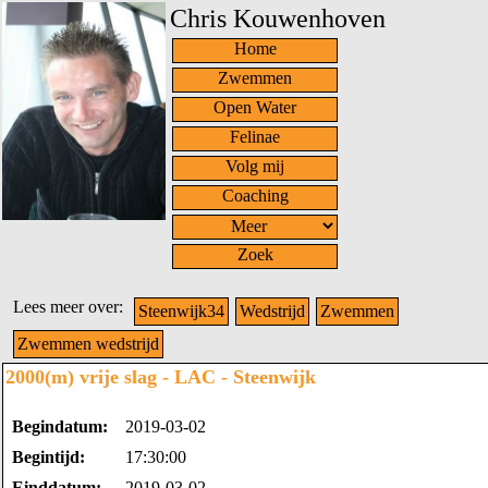
Chris Kouwenhoven
Home
Zwemmen
Open Water
Felinae
Volg mij
Coaching
Zoek
Lees meer over:
Steenwijk34
Wedstrijd
Zwemmen
Zwemmen wedstrijd
2000(m) vrije slag - LAC - Steenwijk
Begindatum:
2019-03-02
Begintijd:
17:30:00
Einddatum:
2019-03-02