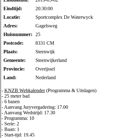
Eindtijd:
20:30:00
Locatie:
Sportcomplex De Waterwyck
Adres:
Gagelsweg
Huisnummer:
25
Postcode:
8331 CM
Plaats:
Steenwijk
Gemeente:
Steenwijkerland
Provincie:
Overijssel
Land:
Nederland
-
KNZB Webkalender
(Programma & Uitslagen)
- 25 meter bad
- 6 banen
- Aanvang Juryvergadering: 17.00
- Aanvang Wedstrijd: 17.30
- Programma: 10
- Serie: 2
- Baan: 1
- Start-tijd: 19.45