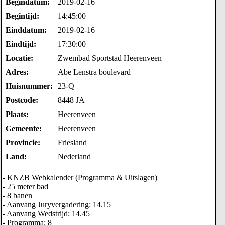
Begindatum:
2019-02-16
Begintijd:
14:45:00
Einddatum:
2019-02-16
Eindtijd:
17:30:00
Locatie:
Zwembad Sportstad Heerenveen
Adres:
Abe Lenstra boulevard
Huisnummer:
23-Q
Postcode:
8448 JA
Plaats:
Heerenveen
Gemeente:
Heerenveen
Provincie:
Friesland
Land:
Nederland
-
KNZB Webkalender
(Programma & Uitslagen)
- 25 meter bad
- 8 banen
- Aanvang Juryvergadering: 14.15
- Aanvang Wedstrijd: 14.45
- Programma: 8