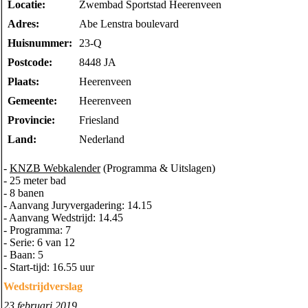
Locatie:
Zwembad Sportstad Heerenveen
Adres:
Abe Lenstra boulevard
Huisnummer:
23-Q
Postcode:
8448 JA
Plaats:
Heerenveen
Gemeente:
Heerenveen
Provincie:
Friesland
Land:
Nederland
-
KNZB Webkalender
(Programma & Uitslagen)
- 25 meter bad
- 8 banen
- Aanvang Juryvergadering: 14.15
- Aanvang Wedstrijd: 14.45
- Programma: 7
- Serie: 6 van 12
- Baan: 5
- Start-tijd: 16.55 uur
Wedstrijdverslag
23 februari 2019