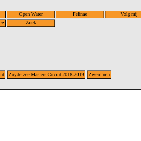
Open Water
Felinae
Volg mij
Zoek
it
Zuyderzee Masters Circuit 2018-2019
Zwemmen