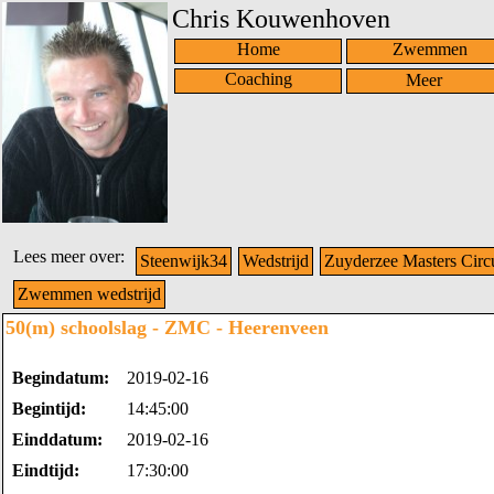
Chris Kouwenhoven
Home
Zwemmen
Coaching
Lees meer over:
Steenwijk34
Wedstrijd
Zuyderzee Masters Circu
Zwemmen wedstrijd
50(m) schoolslag - ZMC - Heerenveen
Begindatum:
2019-02-16
Begintijd:
14:45:00
Einddatum:
2019-02-16
Eindtijd:
17:30:00