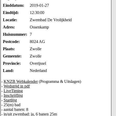
Einddatum:
2019-01-27
Eindtijd:
12:30:00
Locatie:
Zwembad De Vrolijkheid
Adres:
Ossenkamp
Huisnummer:
7
Postcode:
8024 AG
Plaats:
Zwolle
Gemeente:
Zwolle
Provincie:
Overijssel
Land:
Nederland
-
KNZB Webkalender
(Programma & Uitslagen)
-
Wedstrijd in pdf
-
LiveTiming
-
Inschrijflijst
-
Startlijst
- 25(m) bad
- aantal banen: 8
- in/uit zwembad: ja, 6 banen 25m