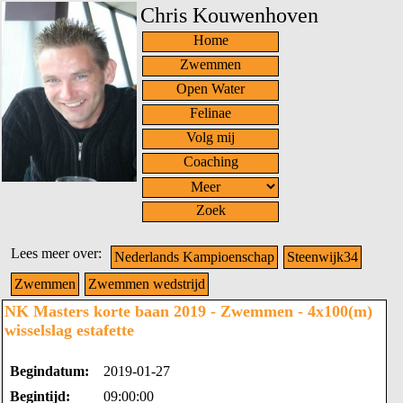
Chris Kouwenhoven
Home
Zwemmen
Open Water
Felinae
Volg mij
Coaching
Zoek
Lees meer over:
Nederlands Kampioenschap
Steenwijk34
Zwemmen
Zwemmen wedstrijd
NK Masters korte baan 2019 - Zwemmen - 4x100(m)
wisselslag estafette
Begindatum:
2019-01-27
Begintijd:
09:00:00