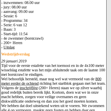
- inzwemmen: 08.00 uur
- jury: 08.00 uur
- aanvang: 09.00 uur
- Sessie: 6
- Programma: 34
- Serie: 6 van 12
- Baan: 3
- Start-tijd: 11:54
- 4e zwemmer (borstcrawl)
- 200+ Heren
-
Uitslag
Wedstrijdverslag
29 januari 2019
Tijd voor de eerste estafette van het toernooi en in de 4x100 meter
wisselslag estafette was het mijn afsluitende taak om de laatste 100
met borstcrawl te eindigen.
Wel behoorlijk hersteld, maar nog wel wat vermoeid van de
800
meter eerder de ochtend
richting het startblok gegaan met het team.
Volgens de
inschrijflijst
(200+ Heren) staan we op zilver waarbij
goud redelijk buiten bereik lijkt. Kortom, doen wat we in onze
macht hebben, zorgen voor veilige overnames en geen
diskwalificatie onderweg en dan zou het goed moeten komen.
We hebben dat doel uitstekend weten uit te voeren. We zwommen
alle 4 op vermogen, maakte geen fouten en hebben daar een