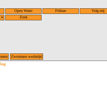
Open Water
Felinae
Volg mij
Zoek
mmen
Zwemmen wedstrijd
lag