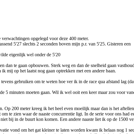
ge verwachtingen opgelegd voor deze 400 meter.
send 5'27 slechts 2 seconden boven mijn p.r. van 5'25. Gisteren een
ilde eigenlijk wel onder de 5'20
an en dan te gaan opbouwen. Sterk weg en dan de snelheid gaan vasthou
n ik mij op het laatst nog gaan optrekken met een andere baan.
vens gebruiken om te weten hoe ver ik in de race qua afstand lag (dat 
 de 5 minuten moeten gaan. Wil ik wel ooit een keer maar zou voor va
. Op 200 meter kreeg ik het heel even moeilijk maar dan is het aftellen
om te zien waar de naaste concurrentie ligt. In de serie voor ons had e
niet bij in de buurt kon komen. Een andere naaste liet ik op de 1500 ve
vatie vond om het gat kleiner te laten worden kwam ik helaas nog 1 s