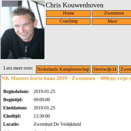
Chris Kouwenhoven
Home
Zwemmen
Coaching
Lees meer over:
Nederlands Kampioenschap
Steenwijk34
Zwe
NK Masters korte baan 2019 - Zwemmen - 400(m) vrije s
Begindatum:
2019-01-25
Begintijd:
09:00:00
Einddatum:
2019-01-25
Eindtijd:
12:30:00
Locatie:
Zwembad De Vrolijkheid