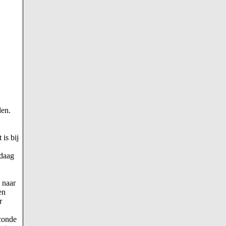
den.
is bij
ndaag
 naar
en
r
econde