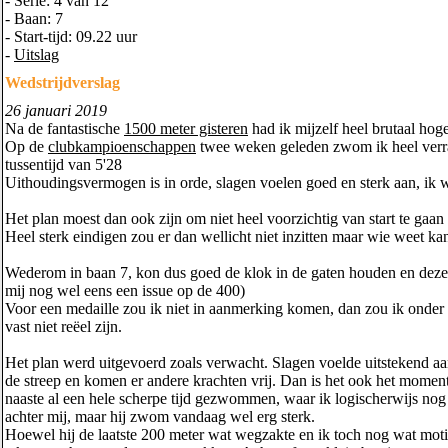
- Serie: 4 van 12
- Baan: 7
- Start-tijd: 09.22 uur
-
Uitslag
Wedstrijdverslag
26 januari 2019
Na de fantastische
1500 meter gisteren
had ik mijzelf heel brutaal ho
Op de
clubkampioenschappen
twee weken geleden zwom ik heel verras
tussentijd van 5'28
Uithoudingsvermogen is in orde, slagen voelen goed en sterk aan, ik w
Het plan moest dan ook zijn om niet heel voorzichtig van start te ga
Heel sterk eindigen zou er dan wellicht niet inzitten maar wie weet ka
Wederom in baan 7, kon dus goed de klok in de gaten houden en deze te
mij nog wel eens een issue op de 400)
Voor een medaille zou ik niet in aanmerking komen, dan zou ik onder
vast niet reëel zijn.
Het plan werd uitgevoerd zoals verwacht. Slagen voelde uitstekend aan
de streep en komen er andere krachten vrij. Dan is het ook het moment 
naaste al een hele scherpe tijd gezwommen, waar ik logischerwijs nog 
achter mij, maar hij zwom vandaag wel erg sterk.
Hoewel hij de laatste 200 meter wat wegzakte en ik toch nog wat moti