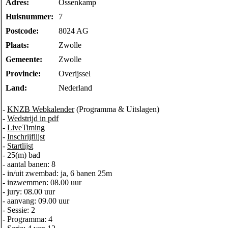
Adres:
Ossenkamp
Huisnummer:
7
Postcode:
8024 AG
Plaats:
Zwolle
Gemeente:
Zwolle
Provincie:
Overijssel
Land:
Nederland
-
KNZB Webkalender
(Programma & Uitslagen)
-
Wedstrijd in pdf
-
LiveTiming
-
Inschrijflijst
-
Startlijst
- 25(m) bad
- aantal banen: 8
- in/uit zwembad: ja, 6 banen 25m
- inzwemmen: 08.00 uur
- jury: 08.00 uur
- aanvang: 09.00 uur
- Sessie: 2
- Programma: 4