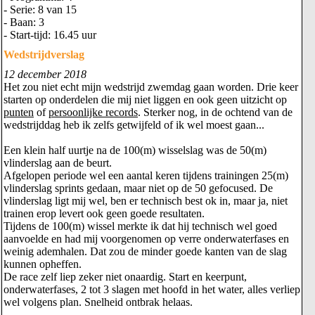
- Serie: 8 van 15
- Baan: 3
- Start-tijd: 16.45 uur
Wedstrijdverslag
12 december 2018
Het zou niet echt mijn wedstrijd zwemdag gaan worden. Drie keer
starten op onderdelen die mij niet liggen en ook geen uitzicht op
punten
of
persoonlijke records
. Sterker nog, in de ochtend van de
wedstrijddag heb ik zelfs getwijfeld of ik wel moest gaan...
Een klein half uurtje na de 100(m) wisselslag was de 50(m)
vlinderslag aan de beurt.
Afgelopen periode wel een aantal keren tijdens trainingen 25(m)
vlinderslag sprints gedaan, maar niet op de 50 gefocused. De
vlinderslag ligt mij wel, ben er technisch best ok in, maar ja, niet
trainen erop levert ook geen goede resultaten.
Tijdens de 100(m) wissel merkte ik dat hij technisch wel goed
aanvoelde en had mij voorgenomen op verre onderwaterfases en
weinig ademhalen. Dat zou de minder goede kanten van de slag
kunnen opheffen.
De race zelf liep zeker niet onaardig. Start en keerpunt,
onderwaterfases, 2 tot 3 slagen met hoofd in het water, alles verliep
wel volgens plan. Snelheid ontbrak helaas.