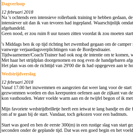
Dagverloop
12 februari 2018
Na 's ochtends een intensieve rollerbank training te hebben gedaan, de 
intensiever uit dan ik van tevoren had ingepland. Waarschijnlijk omdat
afgehandeld.
Geen nood, er zou ruim 8 uur tussen zitten voordat ik zou moeten start
's Middags ben ik op tijd richting het zwembad gegaan om de camper f
vanwege verjaardagsverplichtingen van de Bordjesdraaier.
Tijdwaarnemer/Coach/Trainer had ook nog de intentie om te komen, wa
Met haar het strijdplan doorgenomen en nog even de handgebaren afg
Het plan was om de richttijd van 29'00 die ik had opgegeven aan te 
Wedstrijdverslag
12 februari 2018
Vanaf 17.00 het inzwemmen en aangezien dat weer lang voor de start 
gezwommen worden en dus keerpunten oefenen aan de zijkant van de b
kon vasthouden. Water voelde warm aan en de twijfel begon of ik met
Mijn favoriete wedstrijdbrilletje heeft een ietwat te lang bandje en die
om af te gaan bij de start. Vandaar, toch gekozen voor een badmuts.
Start was goed en ben de eerste 300(m) in een rustige slag van start
seconden onder de geplande tijd. Dat was een goed begin en het voel