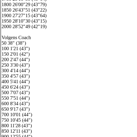
1800 26'00"29 (43"79)
1850 26'43"51 (43"22)
1900 27'27"15 (43"64)
1950 28'10"30 (43"15)
2000 28'52"49 (42"19)
Volgens Coach
50 38" (38")
100 1'21 (43")
150 2'01 (42")
200 2'47 (44")
250 3'30 (43")
300 4'14 (44")
350 4'57 (43")
400 5'41 (44")
450 6'24 (43")
500 7'07 (43")
550 7'51 (44")
600 8'34 (43")
650 9'17 (43")
700 10'01 (44")
750 10'45 (44")
800 11'28 (43")
850 12'11 (43")
900 12'55 (44")