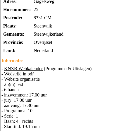
Adres:
Gagelsweg
Huisnummer:
25
Postcode:
8331 CM
Plaats:
Steenwijk
Gemeente:
Steenwijkerland
Provincie:
Overijssel
Land:
Nederland
Informatie
-
KNZB Webkalender
(Programma & Uitslagen)
-
Wedstrijd in pdf
-
Website organisatie
- 25(m) bad
- 6 banen
- inzwemmen: 17.00 uur
- jury: 17.00 uur
- aanvang: 17.30 uur
- Programma: 10
- Serie: 1
- Baan: 4 - rechts
- Start-tijd: 19.15 uur