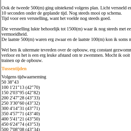
Ook de tweede 500(m) ging uitstekend volgens plan. Licht versneld e
10 seconden onder de geplande tijd. Nog steeds mooi op schema.
Tijd voor een versnelling, want het voelde nog steeds goed.
Die versnelling lukte behoorlijk tot 1500(m) waar ik nog steeds met
vermoeidheid.
De laatste 500(m) waren erg zwaar en de laatste 100(m) kon ik soms n
Wel ben ik uitermate tevreden over de opbouw, erg constant gezwomme
verloor en het is een erg leuke afstand om te zwemmen. Mocht ik ooit
trainen op de opbouw.
Tussentijden
Volgens tijdwaarneming
50 38"43
100 1'21"13 (42"70)
150 2'03"95 (42"82)
200 2'47"28 (43"33)
250 3'30"60 (43"32)
300 4'14"31 (43"71)
350 4'57"71 (43"40)
400 5'41"21 (43"50)
450 6'24"74 (43"53)
500 7'08"08 (43"34)