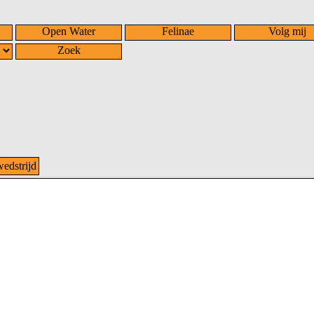
Open Water
Felinae
Volg mij
Zoek
dstrijd