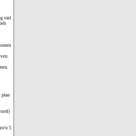
g viel
 heb
 komen
aven.
mmen.
 plan
ezelf)
zo'n 5