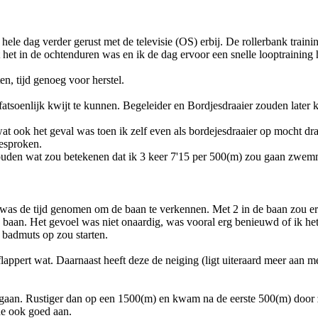
hele dag verder gerust met de televisie (OS) erbij. De rollerbank trainin
 het in de ochtenduren was en ik de dag ervoor een snelle looptraining
en, tijd genoeg voor herstel.
atsoenlijk kwijt te kunnen. Begeleider en Bordjesdraaier zouden later
t ook het geval was toen ik zelf even als bordejesdraaier op mocht dr
esproken.
houden wat zou betekenen dat ik 3 keer 7'15 per 500(m) zou gaan zwe
was de tijd genomen om de baan te verkennen. Met 2 in de baan zou er
aan. Het gevoel was niet onaardig, was vooral erg benieuwd of ik het
 badmuts op zou starten.
 flappert wat. Daarnaast heeft deze de neiging (ligt uiteraard meer aan m
 gegaan. Rustiger dan op een 1500(m) en kwam na de eerste 500(m) door 
de ook goed aan.