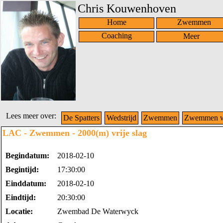
Chris Kouwenhoven
Home
Zwemmen
Coaching
Lees meer over:
De Spatters
Wedstrijd
Zwemmen
Zwemmen we
LAC - Zwemmen - 2000(m) vrije slag
Begindatum:
2018-02-10
Begintijd:
17:30:00
Einddatum:
2018-02-10
Eindtijd:
20:30:00
Locatie:
Zwembad De Waterwyck