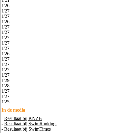
1'21
1'26
1'27
1'27
1'26
1'27
1'27
1'27
1'27
1'27
1'26
1'27
1'27
1'27
1'27
1'29
1'28
1'27
1'27
1'25
In de media
-
Resultaat bij KNZB
-
Resultaat bij SwimRankings
- Resultaat bij SwimTimes