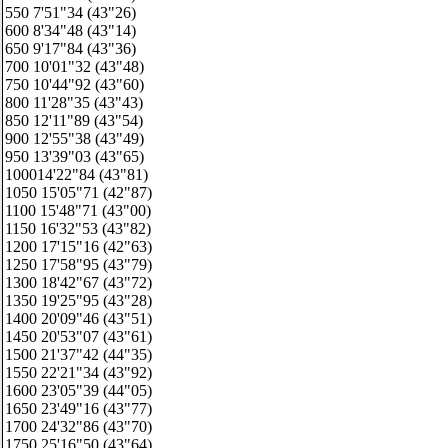
550 7'51"34 (43"26)
600 8'34"48 (43"14)
650 9'17"84 (43"36)
700 10'01"32 (43"48)
750 10'44"92 (43"60)
800 11'28"35 (43"43)
850 12'11"89 (43"54)
900 12'55"38 (43"49)
950 13'39"03 (43"65)
100014'22"84 (43"81)
1050 15'05"71 (42"87)
1100 15'48"71 (43"00)
1150 16'32"53 (43"82)
1200 17'15"16 (42"63)
1250 17'58"95 (43"79)
1300 18'42"67 (43"72)
1350 19'25"95 (43"28)
1400 20'09"46 (43"51)
1450 20'53"07 (43"61)
1500 21'37"42 (44"35)
1550 22'21"34 (43"92)
1600 23'05"39 (44"05)
1650 23'49"16 (43"77)
1700 24'32"86 (43"70)
1750 25'16"50 (43"64)