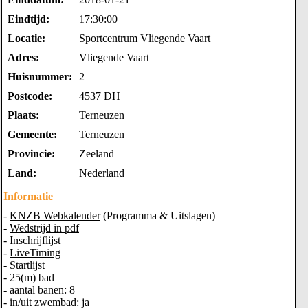
Eindtijd:
17:30:00
Locatie:
Sportcentrum Vliegende Vaart
Adres:
Vliegende Vaart
Huisnummer:
2
Postcode:
4537 DH
Plaats:
Terneuzen
Gemeente:
Terneuzen
Provincie:
Zeeland
Land:
Nederland
Informatie
-
KNZB Webkalender
(Programma & Uitslagen)
-
Wedstrijd in pdf
-
Inschrijflijst
-
LiveTiming
-
Startlijst
- 25(m) bad
- aantal banen: 8
- in/uit zwembad: ja