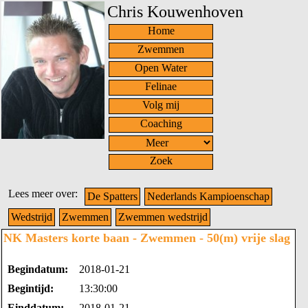
Chris Kouwenhoven
Home
Zwemmen
Open Water
Felinae
Volg mij
Coaching
Zoek
Lees meer over:
De Spatters
Nederlands Kampioenschap
Wedstrijd
Zwemmen
Zwemmen wedstrijd
NK Masters korte baan - Zwemmen - 50(m) vrije slag
Begindatum:
2018-01-21
Begintijd:
13:30:00
Einddatum:
2018-01-21