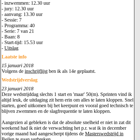
- inzwemmen: 12.30 uur
- jury: 12.30 uur
- aanvang: 13.30 uur
- Sessie: 7
- Programma: 40
- Serie: 7 van 21
- Baan: 8
- Start-tijd: 15.53 uur
-
Uitslag
Laatste info
15 januari 2018
Volgens de
inschrijflijst
ben ik als 14e geplaatst.
Wedstrijdverslag
23 januari 2018
Deze wedstrijddag slechts 1 start en 'maar' 50(m). Sprinten vind ik
altijd leuk, de uitdaging zit hem erin om alles te laten kloppen. Snel
starten, goed uitkomen bij het keerpunt en vooral goed technisch te
blijven zwemmen en de slagfrequentie te laten kloppen.
Aangezien al gebleken is dat de absolute snelheid er niet in zat dit
weekend had ik niet de verwachting het p.r. wat ik in december
vorige maand had aangescherpt tijdens de
Masterswedstrijd in
Beilen
te gaan verbreken.