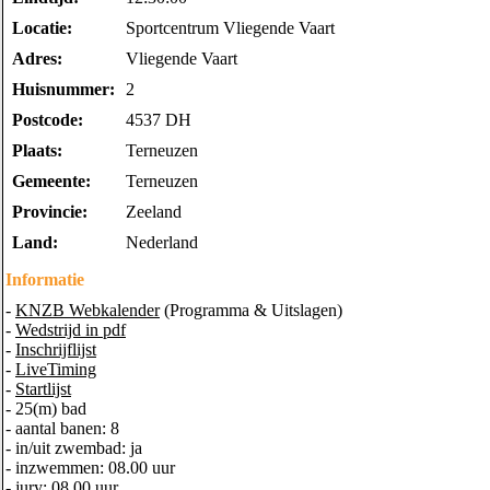
Locatie:
Sportcentrum Vliegende Vaart
Adres:
Vliegende Vaart
Huisnummer:
2
Postcode:
4537 DH
Plaats:
Terneuzen
Gemeente:
Terneuzen
Provincie:
Zeeland
Land:
Nederland
Informatie
-
KNZB Webkalender
(Programma & Uitslagen)
-
Wedstrijd in pdf
-
Inschrijflijst
-
LiveTiming
-
Startlijst
- 25(m) bad
- aantal banen: 8
- in/uit zwembad: ja
- inzwemmen: 08.00 uur
- jury: 08.00 uur