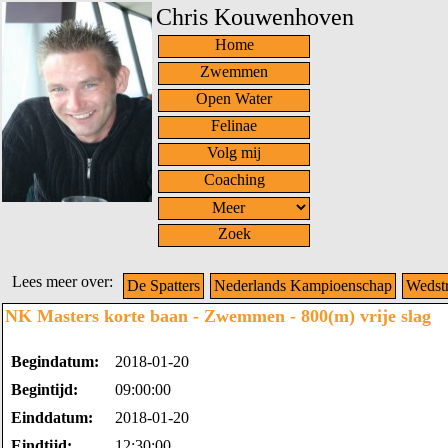
Chris Kouwenhoven
Home
Zwemmen
Open Water
Felinae
Volg mij
Coaching
Zoek
Lees meer over:
De Spatters
Nederlands Kampioenschap
Wedstr
NK Masters korte baan - Zwemmen - 800(m) vrije slag
Begindatum:
2018-01-20
Begintijd:
09:00:00
Einddatum:
2018-01-20
Eindtijd:
12:30:00