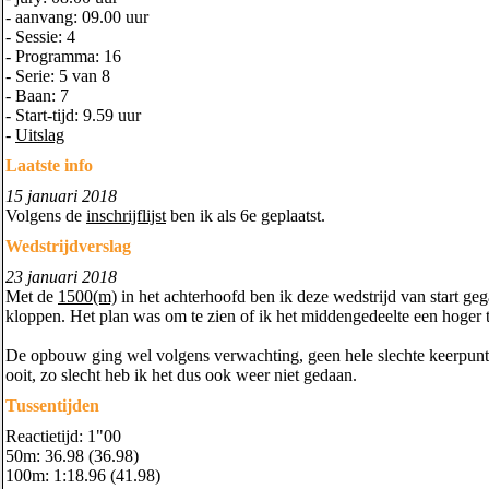
- aanvang: 09.00 uur
- Sessie: 4
- Programma: 16
- Serie: 5 van 8
- Baan: 7
- Start-tijd: 9.59 uur
-
Uitslag
Laatste info
15 januari 2018
Volgens de
inschrijflijst
ben ik als 6e geplaatst.
Wedstrijdverslag
23 januari 2018
Met de
1500(m)
in het achterhoofd ben ik deze wedstrijd van start geg
kloppen. Het plan was om te zien of ik het middengedeelte een hoger
De opbouw ging wel volgens verwachting, geen hele slechte keerpunten
ooit, zo slecht heb ik het dus ook weer niet gedaan.
Tussentijden
Reactietijd: 1"00
50m: 36.98 (36.98)
100m: 1:18.96 (41.98)