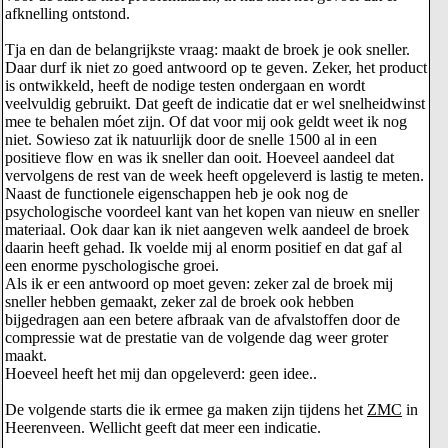
afknelling ontstond.
Tja en dan de belangrijkste vraag: maakt de broek je ook sneller.
Daar durf ik niet zo goed antwoord op te geven. Zeker, het product
is ontwikkeld, heeft de nodige testen ondergaan en wordt
veelvuldig gebruikt. Dat geeft de indicatie dat er wel snelheidwinst
mee te behalen móet zijn. Of dat voor mij ook geldt weet ik nog
niet. Sowieso zat ik natuurlijk door de snelle 1500 al in een
positieve flow en was ik sneller dan ooit. Hoeveel aandeel dat
vervolgens de rest van de week heeft opgeleverd is lastig te meten.
Naast de functionele eigenschappen heb je ook nog de
psychologische voordeel kant van het kopen van nieuw en sneller
materiaal. Ook daar kan ik niet aangeven welk aandeel de broek
daarin heeft gehad. Ik voelde mij al enorm positief en dat gaf al
een enorme pyschologische groei.
Als ik er een antwoord op moet geven: zeker zal de broek mij
sneller hebben gemaakt, zeker zal de broek ook hebben
bijgedragen aan een betere afbraak van de afvalstoffen door de
compressie wat de prestatie van de volgende dag weer groter
maakt.
Hoeveel heeft het mij dan opgeleverd: geen idee..
De volgende starts die ik ermee ga maken zijn tijdens het
ZMC
in
Heerenveen. Wellicht geeft dat meer een indicatie.