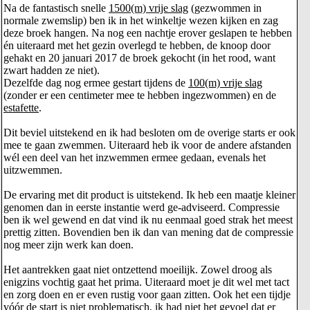
Na de fantastisch snelle
1500(m) vrije slag
(gezwommen in
normale zwemslip) ben ik in het winkeltje wezen kijken en zag
deze broek hangen. Na nog een nachtje erover geslapen te hebben
én uiteraard met het gezin overlegd te hebben, de knoop door
gehakt en 20 januari 2017 de broek gekocht (in het rood, want
zwart hadden ze niet).
Dezelfde dag nog ermee gestart tijdens de
100(m) vrije slag
(zonder er een centimeter mee te hebben ingezwommen) en de
estafette
.
Dit beviel uitstekend en ik had besloten om de overige starts er ook
mee te gaan zwemmen. Uiteraard heb ik voor de andere afstanden
wél een deel van het inzwemmen ermee gedaan, evenals het
uitzwemmen.
De ervaring met dit product is uitstekend. Ik heb een maatje kleiner
genomen dan in eerste instantie werd ge-adviseerd. Compressie
ben ik wel gewend en dat vind ik nu eenmaal goed strak het meest
prettig zitten. Bovendien ben ik dan van mening dat de compressie
nog meer zijn werk kan doen.
Het aantrekken gaat niet ontzettend moeilijk. Zowel droog als
enigzins vochtig gaat het prima. Uiteraard moet je dit wel met tact
en zorg doen en er even rustig voor gaan zitten. Ook het een tijdje
vóór de start is niet problematisch, ik had niet het gevoel dat er