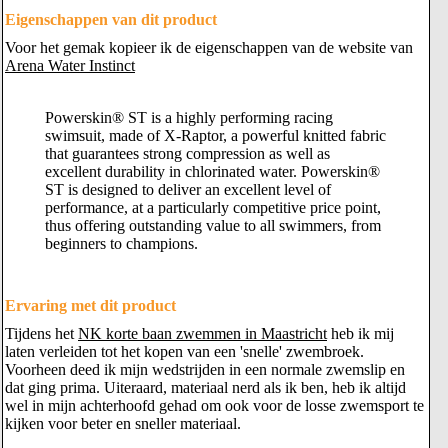
Eigenschappen van dit product
Voor het gemak kopieer ik de eigenschappen van de website van
Arena Water Instinct
Powerskin® ST is a highly performing racing
swimsuit, made of X-Raptor, a powerful knitted fabric
that guarantees strong compression as well as
excellent durability in chlorinated water. Powerskin®
ST is designed to deliver an excellent level of
performance, at a particularly competitive price point,
thus offering outstanding value to all swimmers, from
beginners to champions.
Ervaring met dit product
Tijdens het
NK korte baan zwemmen in Maastricht
heb ik mij
laten verleiden tot het kopen van een 'snelle' zwembroek.
Voorheen deed ik mijn wedstrijden in een normale zwemslip en
dat ging prima. Uiteraard, materiaal nerd als ik ben, heb ik altijd
wel in mijn achterhoofd gehad om ook voor de losse zwemsport te
kijken voor beter en sneller materiaal.