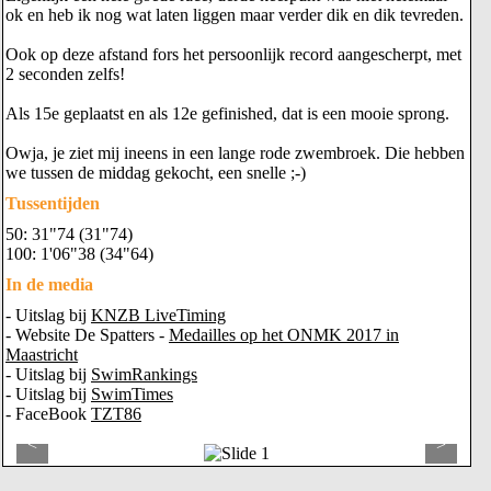
ok en heb ik nog wat laten liggen maar verder dik en dik tevreden.
Ook op deze afstand fors het persoonlijk record aangescherpt, met
2 seconden zelfs!
Als 15e geplaatst en als 12e gefinished, dat is een mooie sprong.
Owja, je ziet mij ineens in een lange rode zwembroek. Die hebben
we tussen de middag gekocht, een snelle ;-)
Tussentijden
50: 31"74 (31"74)
100: 1'06"38 (34"64)
In de media
- Uitslag bij
KNZB LiveTiming
- Website De Spatters -
Medailles op het ONMK 2017 in
Maastricht
- Uitslag bij
SwimRankings
- Uitslag bij
SwimTimes
- FaceBook
TZT86
<
>