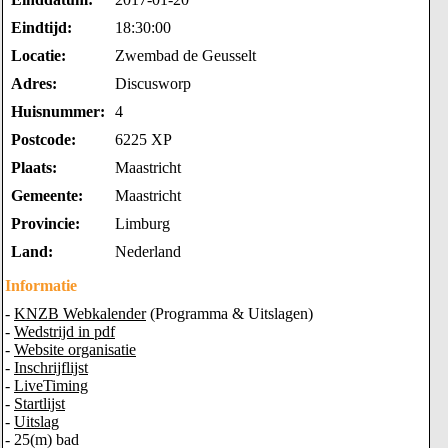
Eindtijd:
18:30:00
Locatie:
Zwembad de Geusselt
Adres:
Discusworp
Huisnummer:
4
Postcode:
6225 XP
Plaats:
Maastricht
Gemeente:
Maastricht
Provincie:
Limburg
Land:
Nederland
Informatie
-
KNZB Webkalender
(Programma & Uitslagen)
-
Wedstrijd in pdf
-
Website organisatie
-
Inschrijflijst
-
LiveTiming
-
Startlijst
-
Uitslag
- 25(m) bad