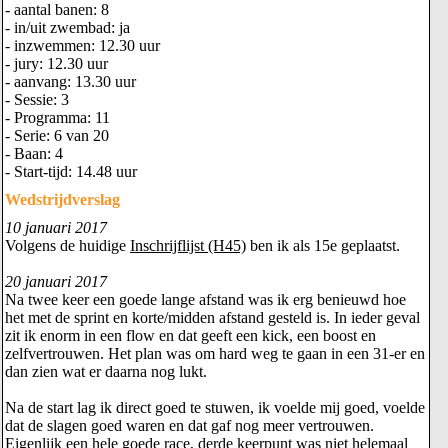
- aantal banen: 8
- in/uit zwembad: ja
- inzwemmen: 12.30 uur
- jury: 12.30 uur
- aanvang: 13.30 uur
- Sessie: 3
- Programma: 11
- Serie: 6 van 20
- Baan: 4
- Start-tijd: 14.48 uur
Wedstrijdverslag
10 januari 2017
Volgens de huidige
Inschrijflijst (H45)
ben ik als 15e geplaatst.
20 januari 2017
Na twee keer een goede lange afstand was ik erg benieuwd hoe
het met de sprint en korte/midden afstand gesteld is. In ieder geval
zit ik enorm in een flow en dat geeft een kick, een boost en
zelfvertrouwen. Het plan was om hard weg te gaan in een 31-er en
dan zien wat er daarna nog lukt.
Na de start lag ik direct goed te stuwen, ik voelde mij goed, voelde
dat de slagen goed waren en dat gaf nog meer vertrouwen.
Eigenlijk een hele goede race, derde keerpunt was niet helemaal