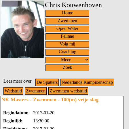
Chris Kouwenhoven
Home
Zwemmen
Open Water
Felinae
Volg mij
Coaching
Zoek
Lees meer over:
De Spatters
Nederlands Kampioenschap
Wedstrijd
Zwemmen
Zwemmen wedstrijd
NK Masters - Zwemmen - 100(m) vrije slag
Begindatum:
2017-01-20
Begintijd:
13:30:00
Einddatum:
2017-01-20