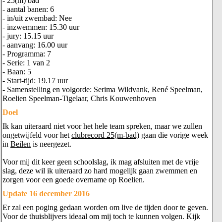
- 25(m) bad
- aantal banen: 6
- in/uit zwembad: Nee
- inzwemmen: 15.30 uur
- jury: 15.15 uur
- aanvang: 16.00 uur
- Programma: 7
- Serie: 1 van 2
- Baan: 5
- Start-tijd: 19.17 uur
- Samenstelling en volgorde: Serima Wildvank, René Speelman,
Roelien Speelman-Tigelaar, Chris Kouwenhoven
Doel
Ik kan uiteraard niet voor het hele team spreken, maar we zullen
ongetwijfeld voor het
clubrecord 25(m-bad)
gaan die vorige week
in
Beilen
is neergezet.
Voor mij dit keer geen schoolslag, ik mag afsluiten met de vrije
slag, deze wil ik uiteraard zo hard mogelijk gaan zwemmen en
zorgen voor een goede overname op Roelien.
Update 16 december 2016
Er zal een poging gedaan worden om live de tijden door te geven.
Voor de thuisblijvers ideaal om mij toch te kunnen volgen. Kijk