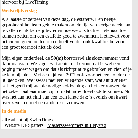
hiervoor bij
LiveTiming
Wedstrijdverslag
Als laatste onderdeel van deze dag, de estafette. Een beetje
geprobeerd het team gek te maken om de tijd van vorige week aan
te vallen en ik ben erg tevreden hoe we ons toch er helemaal toe
kunnen zetten om een estafette goed te zwemmen. Het levert voor
het circuit geen punten op en heeft verder ook kwalificatie voor
een groot toernooi niet als doel.
Mijn eigen onderdeel, de 50(m) borstcrawl als slotzwemmer vond
ik prima gaan. We lagen wat achter en ik vond dat ik wel een
poging moest wagen om dat als richtpunt te gebruiken en zien of je
ze kan bijhalen. Met een tijd van 29"7 ook voor het eerst onder de
30 gedoken. Weliswaar met een vliegende start, wat altijd sneller
is. Het geeft mij wel de nodige voldoening en het vertrouwen dat
het zeker haalbaar moet zijn om dat individueel ook te kunnen. Nu
was het aan het eind van een toch lange dag; 's avonds om kwart
over zeven en met een andere set zenuwen.
In de media
- Resultaat bij
SwimTimes
- Website De Spatters -
Masterszwemmers in Lelystad