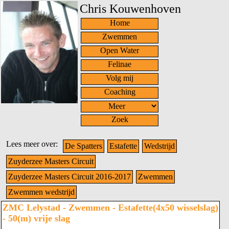
Chris Kouwenhoven
Home
Zwemmen
Open Water
Felinae
Volg mij
Coaching
Zoek
Lees meer over:
De Spatters
Estafette
Wedstrijd
Zuyderzee Masters Circuit
Zuyderzee Masters Circuit 2016-2017
Zwemmen
Zwemmen wedstrijd
ZMC Lelystad - Zwemmen - Estafette(4x50 wisselslag)
- 50(m) vrije slag