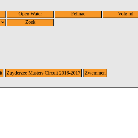
Open Water
Felinae
Volg mij
Zoek
it
Zuyderzee Masters Circuit 2016-2017
Zwemmen