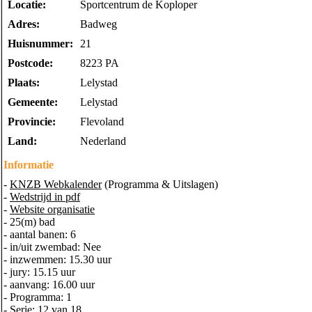
Locatie:
Sportcentrum de Koploper
Adres:
Badweg
Huisnummer:
21
Postcode:
8223 PA
Plaats:
Lelystad
Gemeente:
Lelystad
Provincie:
Flevoland
Land:
Nederland
Informatie
-
KNZB Webkalender
(Programma & Uitslagen)
-
Wedstrijd in pdf
-
Website organisatie
- 25(m) bad
- aantal banen: 6
- in/uit zwembad: Nee
- inzwemmen: 15.30 uur
- jury: 15.15 uur
- aanvang: 16.00 uur
- Programma: 1
- Serie: 12 van 18