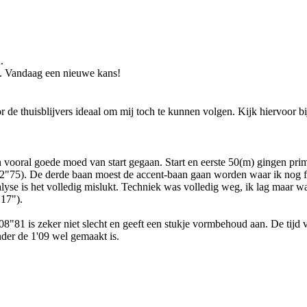
.
n. Vandaag een nieuwe kans!
 de thuisblijvers ideaal om mij toch te kunnen volgen. Kijk hiervoor bi
en vooral goede moed van start gegaan. Start en eerste 50(m) gingen pri
32"75). De derde baan moest de accent-baan gaan worden waar ik nog f
lyse is het volledig mislukt. Techniek was volledig weg, ik lag maar wa
 17").
08"81 is zeker niet slecht en geeft een stukje vormbehoud aan. De tijd 
nder de 1'09 wel gemaakt is.