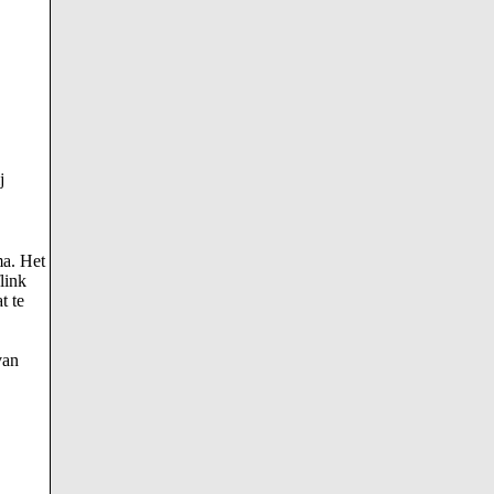
j
ma. Het
link
t te
van