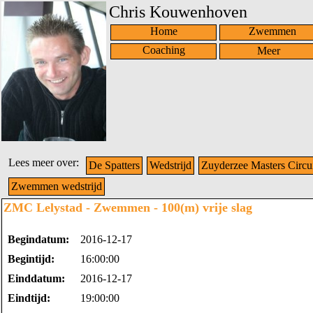
Chris Kouwenhoven
Home
Zwemmen
Coaching
Lees meer over:
De Spatters
Wedstrijd
Zuyderzee Masters Circu
Zwemmen wedstrijd
ZMC Lelystad - Zwemmen - 100(m) vrije slag
Begindatum:
2016-12-17
Begintijd:
16:00:00
Einddatum:
2016-12-17
Eindtijd:
19:00:00