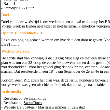
- Baan: 1
- Start-tijd: 16.21 uur
Doel
Doel van deze wedstrijd is om wederom een aanval te doen op het P.R
Vorige week in
Beilen
neergezet en niet helemaal vlekkeloos verlope
Update 16 december 2016
Er zal een poging gedaan worden om live de tijden door te geven. Voor
LiveTiming
Wedstrijdverslag
De eerste start van vandaag is de 100(m) vrije slag en met een frisse 
plan was om een 32-er op de eerste 50 te zwemmen en dat is gelukt (
zou doortrekken. Voor het gevoel ging dat ook prima, echter bij de ana
maaien. Dat resulteerde in een 18" baan (tegenover de 2e en 4e in een
Kortom, geen P.R. zoals het plan was, ik zat er 36 honderste boven. 1'
vorige week was geen uitschieter. Ik denk dat het stapje naar stabiel o
In de media
- Resultaat bij
Swimrankings
- Resultaat bij
SwimTimes
- Website De Spatters -
Masterszwemmers in Lelystad