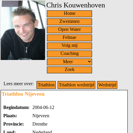
Chris Kouwenhoven
Home
Zwemmen
Open Water
Felinae
Volg mij
Coaching
Zoek
Lees meer over:
Triathlon
Triathlon wedstrijd
Wedstrijd
Triathlon Nijeveen
Begindatum:
2004-06-12
Plaats:
Nijeveen
Provincie:
Drenthe
Land:
Nederland