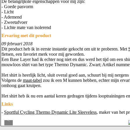
De belangrijkste eigenschappen voor mij zijn:
- Goede pasvorm
- Licht
- Ademend
- Zweetafvoer
- Lichte mate van isolerend
Ervaring met dit product
09 februari 2018
Dit product heb ik in eerste instantie gekocht om uit te proberen. Met
fietsen, een favoriet merk voor mij geworden.
Een Base Layer had ik echter nog niet en dus werd het tijd om een shir
mouwloos shirt van het type Thermo Dynamic. Zwart; Artikel numme
Het shirt is heerlijk licht, sluit overal goed aan, schuurt bij mij nerg
Volgens de
maat-tabel
zou ik een M kunnen hebben, echter mijn ervaring
omhoog gaat kruipen.
Het shirt heb ik nu een aantal keren gedragen tijdens looptrainingen en
Links
-
Sportful Cycling Thermo Dynamic Lite Sleeveless
, maker van het p
<