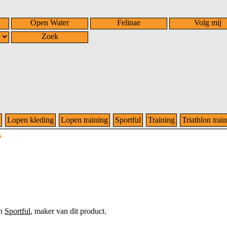
Open Water
Felinae
Volg mij
Zoek
Lopen kleding
Lopen training
Sportful
Training
Triathlon trai
s
an
Sportful
, maker van dit product.