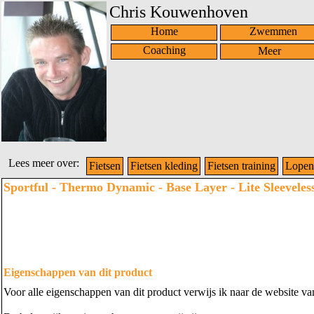
Chris Kouwenhoven
Home
Zwemmen
Coaching
Lees meer over:
Fietsen
Fietsen kleding
Fietsen training
Lopen
Sportful - Thermo Dynamic - Base Layer - Lite Sleeveles
Eigenschappen van dit product
Voor alle eigenschappen van dit product verwijs ik naar de website v